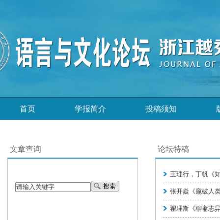
首页
学报简介
投稿须知
文章查询
论坛特稿
王理行，丁帆《知
张开焱《窥破人
翟理斯《聊斋志