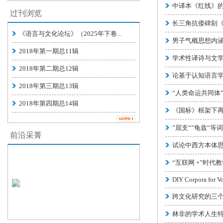
中译本《红线》
过刊浏览
长三角抗倭碑刻
《语言与文化论坛》（2025年下卷...
男子气概思想内
2018年第一期总11辑
学术性译诗与文
2018年第二期总12辑
论基于认知语言
2018年第三期总13辑
“人类命运共同体
2018年第四期总14辑
《国标》框架下
”屈支“”龟兹“等
前沿采菁
试论中西方本体
“互联网 +”时
DIY Corpora for V
跨文化研究的三
林非的学术人生