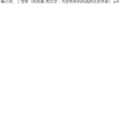
臧小佳、丁雪莹《阿西娅·杰巴尔：为女性权利而战的北非作家》.pdf